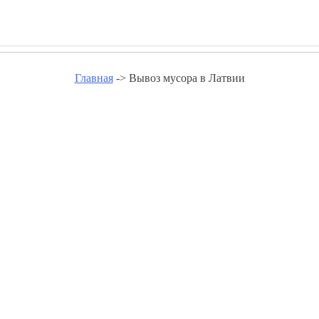
Главная
-> Вывоз мусора в Латвии
 мусора в Латвии - groupeastw
Вывоз мусора Айзпуте
Вывоз мусора Алоя