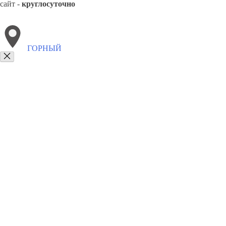
сайт -
круглосуточно
ГОРНЫЙ
Выберите филиал:
Маслянино
Чистоозерное
Краснозерское
Колывань
8(800)2122558
Заказать звонок
Вывоз мусора в Горном
Утилизация
Цены
Сотрудничество
Контакты