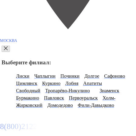
МОСКВА
Выберите филиал:
Лиски
Чаплыгин
Починки
Долгое
Сафоново
Цимлянск
Куркино
Лобня
Апатиты
Свободный
Тропарёво-Никулино
Знаменск
Бурмакино
Павловск
Первоуральск
Холм-
Жирковский
Домодедово
Фили-Давыдково
8(800)2122558