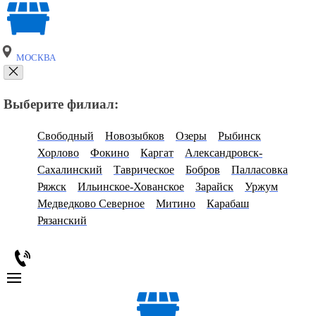
МОСКВА
Выберите филиал:
Свободный
Новозыбков
Озеры
Рыбинск
Хорлово
Фокино
Каргат
Александровск-
Сахалинский
Таврическое
Бобров
Палласовка
Ряжск
Ильинское-Хованское
Зарайск
Уржум
Медведково Северное
Митино
Карабаш
Рязанский