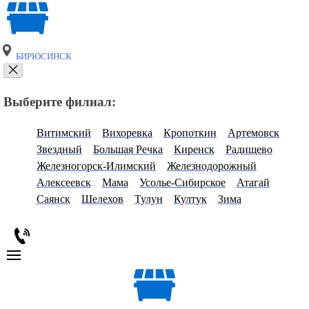
БИРЮСИНСК
Выберите филиал:
Витимский
Вихоревка
Кропоткин
Артемовск
Звездный
Большая Речка
Киренск
Радищево
Железногорск-Илимский
Железнодорожный
Алексеевск
Мама
Усолье-Сибирское
Атагай
Саянск
Шелехов
Тулун
Култук
Зима