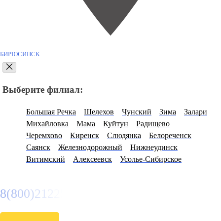
БИРЮСИНСК
Выберите филиал:
Большая Речка
Шелехов
Чунский
Зима
Залари
Михайловка
Мама
Куйтун
Радищево
Черемхово
Киренск
Слюдянка
Белореченск
Саянск
Железнодорожный
Нижнеудинск
Витимский
Алексеевск
Усолье-Сибирское
8(800)2122558