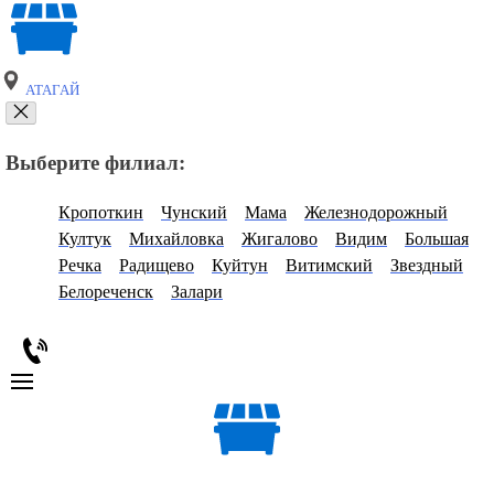
АТАГАЙ
Выберите филиал:
Кропоткин
Чунский
Мама
Железнодорожный
Култук
Михайловка
Жигалово
Видим
Большая
Речка
Радищево
Куйтун
Витимский
Звездный
Белореченск
Залари