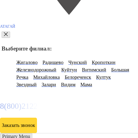
АТАГАЙ
Выберите филиал:
Жигалово
Радищево
Чунский
Кропоткин
Железнодорожный
Куйтун
Витимский
Большая
Речка
Михайловка
Белореченск
Култук
Звездный
Залари
Видим
Мама
8(800)2122558
Заказать звонок
Primary Menu