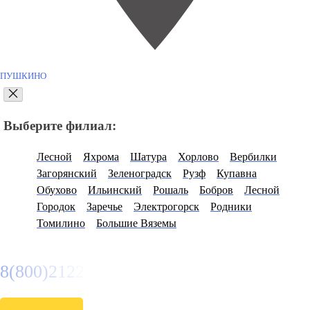
ПУШКИНО
Выберите филиал:
Лесной
Яхрома
Шатура
Хорлово
Вербилки
Загорянский
Зеленоградск
Рузф
Купавна
Обухово
Ильинский
Рошаль
Бобров
Лесной
Городок
Заречье
Электрогорск
Родники
Томилино
Большие Вяземы
8(800)2122558