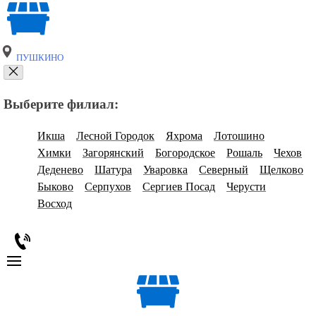
ПУШКИНО
Выберите филиал:
Икша
Лесной Городок
Яхрома
Лотошино
Химки
Загорянский
Богородское
Рошаль
Чехов
Деденево
Шатура
Уваровка
Северный
Щелково
Быково
Серпухов
Сергиев Посад
Черусти
Восход