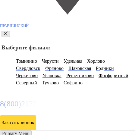
ПРАВДИНСКИЙ
Выберите филиал:
Томилино
Черусти
Удельная
Хорлово
Свердловск
Фряново
Шаховская
Родники
Черкизово
Уваровка
Решетниково
Фосфоритный
Северный
Тучково
Софрино
8(800)2122558
Заказать звонок
Primary Menu