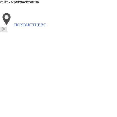
сайт -
круглосуточно
ПОХВИСТНЕВО
Выберите филиал:
Волжск
Чапаевск
Тольятти
Безенчук
Самара
Сыз
8(800)2122558
Заказать звонок
Вывоз мусора в Похвистневе
Утилизация
Цены
Сотрудничество
Конт