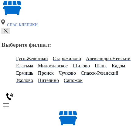
СПАС-КЛЕПИКИ
Выберите филиал:
Гусь-Железный
Старожилово
Александро-Невский
Елатьма
Милославское
Шилово
Шацк
Кадом
Ермишь
Пронск
Чучково
Спасск-Рязанский
Ухолово
Пителино
Сапожок