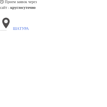
Прием заявок через
сайт -
круглосуточно
ШАТУРА
Выберите филиал:
Электросталь
Жилево
Уваровка
Черкизово
Электр
Зеленоградск
Лотошино
Обухово
Икша
Черусти
8(800)2122558
Заказать звонок
Вывоз мусора в Шатуре
Утилизация
Цены
Сотрудничество
Контакты