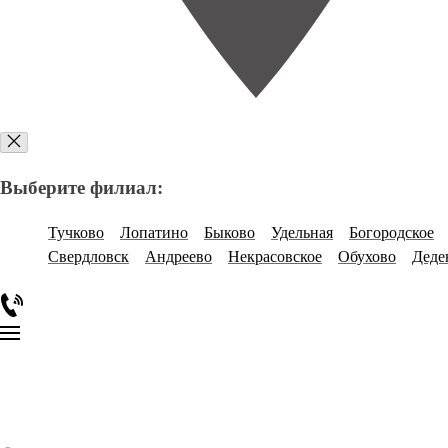
Выберите филиал:
Тучково
Лопатино
Быково
Удельная
Богородское
Свердловск
Андреево
Некрасовское
Обухово
Деде