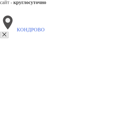
сайт -
круглосуточно
КОНДРОВО
Выберите филиал:
Медынь
Обнинск
Думиничи
Таруса
Людиново
М
8(800)2122558
Заказать звонок
Вывоз мусора в Кондрове
Утилизация
Цены
Сотрудничество
Контакт