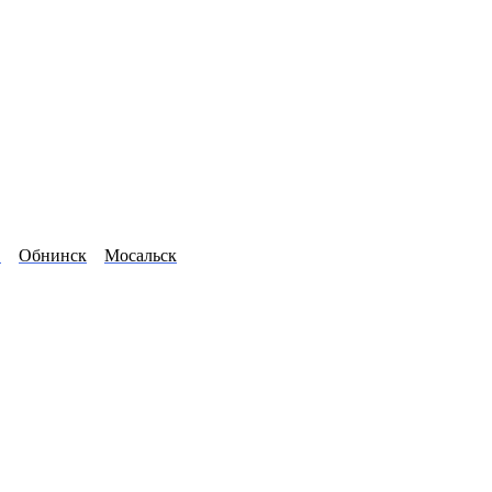
в
Обнинск
Мосальск