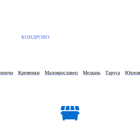
КОНДРОВО
иничи
Кременки
Малоярославец
Медынь
Таруса
Юхно