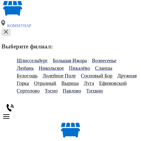
КОММУНАР
Выберите филиал:
Шлиссельбург
Большая Ижора
Вознесенье
Любань
Никольское
Пикалёво
Сланцы
Будогощь
Лодейное Поле
Сосновый Бор
Дружная
Горка
Отрадный
Вырица
Луга
Ефимовский
Сертолово
Тосно
Павлово
Тихвин