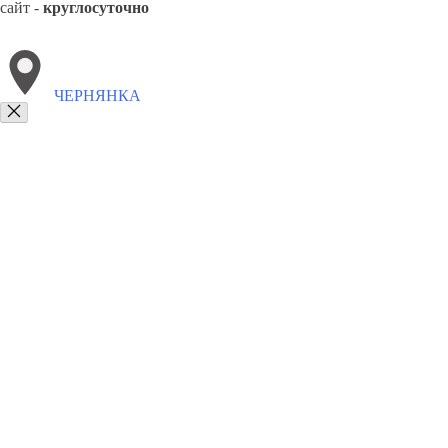
сайт -
круглосуточно
ЧЕРНЯНКА
Выберите филиал:
Яковлевка
8(800)2122558
Заказать звонок
Вывоз мусора в Чернянке
Утилизация
Цены
Сотрудничество
Контакт