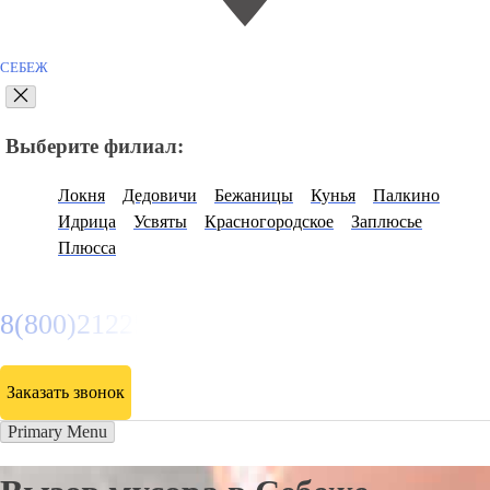
СЕБЕЖ
Выберите филиал:
Локня
Дедовичи
Бежаницы
Кунья
Палкино
Идрица
Усвяты
Красногородское
Заплюсье
Плюсса
8(800)2122558
Заказать звонок
Primary Menu