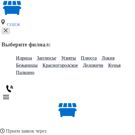
СЕБЕЖ
Выберите филиал:
Идрица
Заплюсье
Усвяты
Плюсса
Локня
Бежаницы
Красногородское
Дедовичи
Кунья
Палкино
Прием заявок через