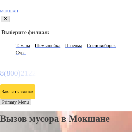
МОКШАН
Выберите филиал:
Тамала
Шемышейка
Пачелма
Сосновоборск
Сура
8(800)2122558
Заказать звонок
Primary Menu
Вызов мусора в Мокшане