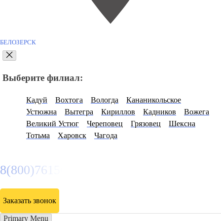
БЕЛОЗЕРСК
Выберите филиал:
Кадуй
Вохтога
Вологда
Кананикольское
Устюжна
Вытегра
Кириллов
Кадников
Вожега
Великий Устюг
Череповец
Грязовец
Шексна
Тотьма
Харовск
Чагода
8(800)7615089
Заказать звонок
Primary Menu