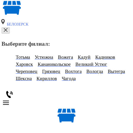
БЕЛОЗЕРСК
Выберите филиал:
Тотьма
Устюжна
Вожега
Кадуй
Кадников
Харовск
Кананикольское
Великий Устюг
Череповец
Грязовец
Вохтога
Вологда
Вытегра
Шексна
Кириллов
Чагода